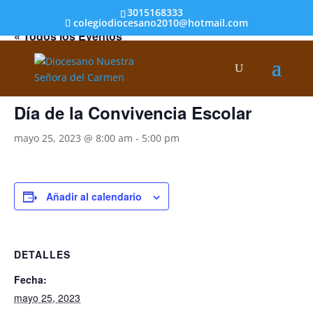
3015168333
colegiodiocesano2010@hotmail.com
« Todos los Eventos
Este evento ha pasado.
Día de la Convivencia Escolar
mayo 25, 2023 @ 8:00 am
-
5:00 pm
Añadir al calendario
DETALLES
Fecha:
mayo 25, 2023