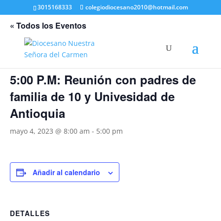
3015168333
colegiodiocesano2010@hotmail.com
« Todos los Eventos
Este evento ha pasado.
5:00 P.M: Reunión con padres de
familia de 10 y Univesidad de
Antioquia
mayo 4, 2023 @ 8:00 am
-
5:00 pm
Añadir al calendario
DETALLES